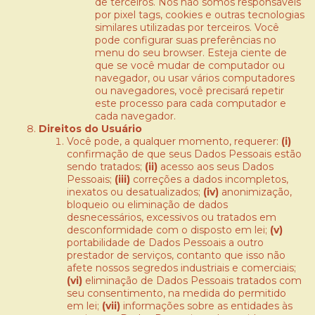
de terceiros. Nós não somos responsáveis
por pixel tags, cookies e outras tecnologias
similares utilizadas por terceiros. Você
pode configurar suas preferências no
menu do seu browser. Esteja ciente de
que se você mudar de computador ou
navegador, ou usar vários computadores
ou navegadores, você precisará repetir
este processo para cada computador e
cada navegador.
Direitos do Usuário
Você pode, a qualquer momento, requerer:
(i)
confirmação de que seus Dados Pessoais estão
sendo tratados;
(ii)
acesso aos seus Dados
Pessoais;
(iii)
correções a dados incompletos,
inexatos ou desatualizados;
(iv)
anonimização,
bloqueio ou eliminação de dados
desnecessários, excessivos ou tratados em
desconformidade com o disposto em lei;
(v)
portabilidade de Dados Pessoais a outro
prestador de serviços, contanto que isso não
afete nossos segredos industriais e comerciais;
(vi)
eliminação de Dados Pessoais tratados com
seu consentimento, na medida do permitido
em lei;
(vii)
informações sobre as entidades às