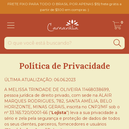
FRETE FIXO PARA TODO O BRASIL POR APENAS $15| frete grátis a
partir de $300 em compras :)
0
Política de Privacidade
ÚLTIMA ATUALIZAÇÃO: 06.06.2023
A MELISSA TRINDADE DE OLIVEIRA 11468038699,
pessoa jurídica de direito privado, com sede na ALAIR
MARQUES RODRIGUES, 782, SANTA AMÉLIA, BELO
HORIZONTE, MINAS GERAIS, inscrita no CNPJ/MF sob o
nº 33.165.720/0001-66 (“
Lojista
”) leva a sua privacidade a
sério e zela pela segurança e proteção de dados de todos
os seus clientes, parceiros, fornecedores e usuários