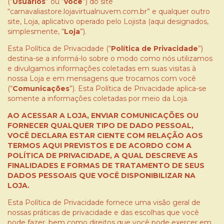
(“
Usuários
” ou “
você
”) do site
“carnavaliastore.lojavirtualnuvem.com.br” e qualquer outro
site, Loja, aplicativo operado pelo Lojista (aqui designados,
simplesmente, “
Loja
”).
Esta Política de Privacidade (“
Política de Privacidade
”)
destina-se a informá-lo sobre o modo como nós utilizamos
e divulgamos informações coletadas em suas visitas à
nossa Loja e em mensagens que trocamos com você
(“
Comunicações
”). Esta Política de Privacidade aplica-se
somente a informações coletadas por meio da Loja.
AO ACESSAR A LOJA, ENVIAR COMUNICAÇÕES OU
FORNECER QUALQUER TIPO DE DADO PESSOAL,
VOCÊ DECLARA ESTAR CIENTE COM RELAÇÃO AOS
TERMOS AQUI PREVISTOS E DE ACORDO COM A
POLÍTICA DE PRIVACIDADE, A QUAL DESCREVE AS
FINALIDADES E FORMAS DE TRATAMENTO DE SEUS
DADOS PESSOAIS QUE VOCÊ DISPONIBILIZAR NA
LOJA.
Esta Política de Privacidade fornece uma visão geral de
nossas práticas de privacidade e das escolhas que você
pode fazer, bem como direitos que você pode exercer em