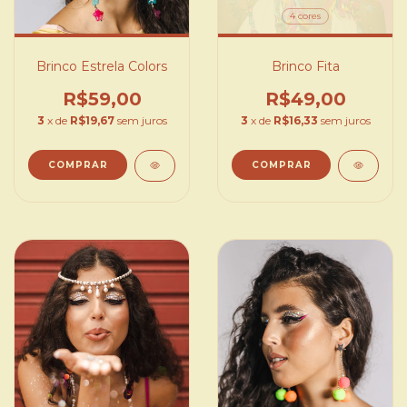
4 cores
Brinco Estrela Colors
Brinco Fita
R$59,00
R$49,00
3
x de
R$19,67
sem juros
3
x de
R$16,33
sem juros
COMPRAR