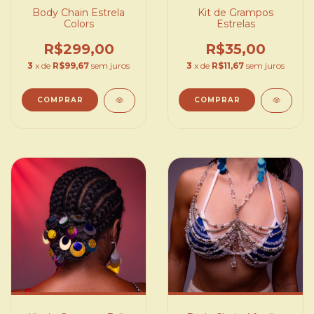
Body Chain Estrela
Kit de Grampos
Colors
Estrelas
R$299,00
R$35,00
3
x de
R$99,67
sem juros
3
x de
R$11,67
sem juros
COMPRAR
COMPRAR