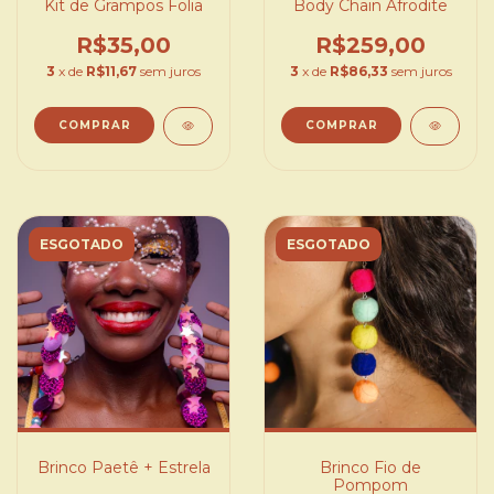
Kit de Grampos Folia
Body Chain Afrodite
R$35,00
R$259,00
3
x de
R$11,67
sem juros
3
x de
R$86,33
sem juros
COMPRAR
COMPRAR
ESGOTADO
ESGOTADO
Brinco Paetê + Estrela
Brinco Fio de
Pompom