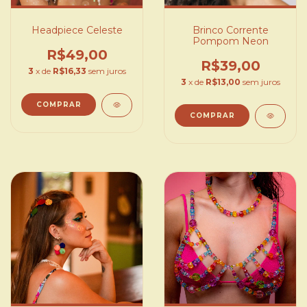
Headpiece Celeste
Brinco Corrente
Pompom Neon
R$49,00
R$39,00
3
x de
R$16,33
sem juros
3
x de
R$13,00
sem juros