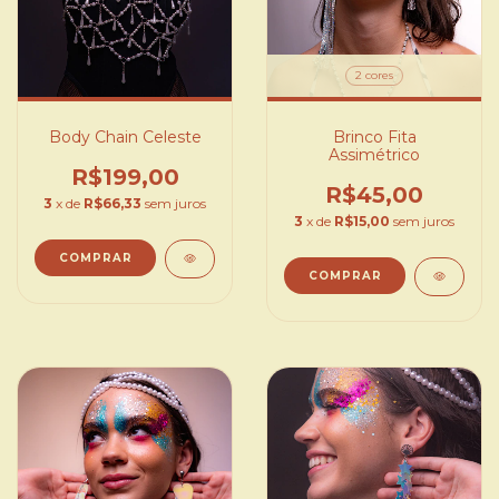
2 cores
Body Chain Celeste
Brinco Fita
Assimétrico
R$199,00
R$45,00
3
x de
R$66,33
sem juros
3
x de
R$15,00
sem juros
COMPRAR
COMPRAR