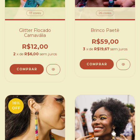
17 cores
26 cores
Glitter Flocado
Brinco Paetê
Carnavália
R$59,00
R$12,00
3
x de
R$19,67
sem juros
2
x de
R$6,00
sem juros
COMPRAR
COMPRAR
16
%
OFF