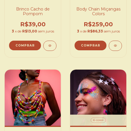
Brinco Cacho de
Body Chain Miçangas
Pompom
Colors
R$39,00
R$259,00
3
x de
R$13,00
sem juros
3
x de
R$86,33
sem juros
COMPRAR
6 cores