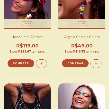
3 cores
2 cores
Headpiece Pérolas
Argola Cristais Colors
R$119,00
R$49,00
3
x de
R$39,67
sem juros
3
x de
R$16,33
sem juros
COMPRAR
COMPRAR