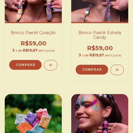
Brinco Paetê Coração
Brinco Paetê Estrela
Candy
R$59,00
R$59,00
3
x de
R$19,67
sem juros
3
x de
R$19,67
sem juros
COMPRAR
COMPRAR