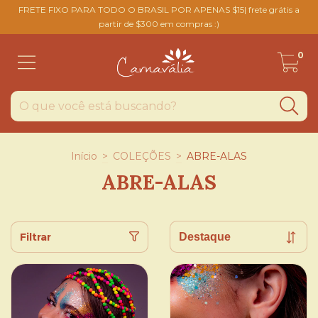
FRETE FIXO PARA TODO O BRASIL POR APENAS $15| frete grátis a
partir de $300 em compras :)
0
Início
>
COLEÇÕES
>
ABRE-ALAS
ABRE-ALAS
Filtrar